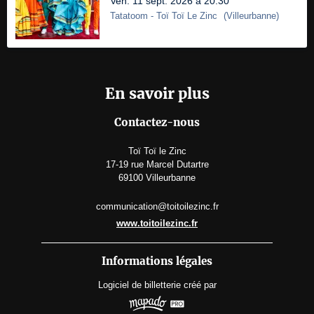
Ven. 11 sept. 2026 à 20:30
Tatatoom
- Toï Toï Le Zinc
(
Villeurbanne
)
En savoir plus
Contactez-nous
Toï Toï le Zinc
17-19 rue Marcel Dutartre
69100 Villeurbanne
communication@toitoilezinc.fr
www.toitoilezinc.fr
Informations légales
Logiciel de billetterie
créé par