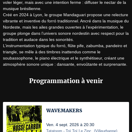
voler léger, mais avec une intention ferme : diffuser le nectar de la 
musique brésilienne.

Créé en 2024 à Lyon, le groupe Mandaguari propose une relecture 
vibrante et inventive du forró traditionnel. Ancré dans la musique du 
Nordeste, mais les ailes grandes ouvertes à l’expérimentation, le 
groupe plonge dans l’univers sonore nordestin avec respect pour la 
tradition et audace dans les sonorités.

L’instrumentation typique du forró, flûte pife, zabumba, pandeiro et 
triangle, se mêle à des timbres inattendus comme le 
soubassophone, le piano électrique et le synthétiseur, créant une 
atmosphère sonore unique : dansante, envoûtante et surprenante.
Programmation à venir
WAVEMAKERS
Ven. 4 sept. 2026 à 20:30
Tatatoom
- Toï Toï Le Zinc
(
Villeurbanne
)