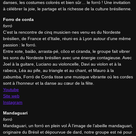
danses, les costumes colorés et bien sûr… le forró ! Une invitation 
à célébrer la joie, le partage et la richesse de la culture brésilienne.
Forro de corda
forró
C’est la rencontre de cinq musicien·nes venu·es du Nordeste 
brésilien, de France et d’Italie, réuni·es à Lyon autour d’une même 
passion : le forró.

Entre xote, baião, arrasta-pé, côco et ciranda, le groupe fait vibrer 
les sons du Nordeste brésilien avec une énergie contagieuse. Avec 
Joel à la guitare, Luciano au violoncelle, Davi au violon et à la 
rabeca, Léa au pife, au triangle et au chant, et Mauro à la 
zabumba, Forró de Corda tisse une musique vibrante où les cordes 
Youtube
Site web
Instagram
Mandaguari
forró
Mandaguari, un forró en plein vol À l’image de l’abeille mandaguari, 
originaire du Brésil et dépourvue de dard, notre groupe est né pour 