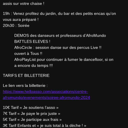
assis sur votre chaise !
19h : Venez profitez du jardin, du bar et des petits encas qu’on 
vous aura préparé !

20h30 : Soirée
DEMOS des danseurs et professeurs d’AfroMundo

BATTLES ELEVES !

AfroCircle : session danse sur des percus Live !! 
ouvert à Tous !!

AfroPlayList pour continuer à fumer le dancefloor, si on 
a encore du temps !!!
TARIFS ET BILLETTERIE
Le lien vers la billetterie : 
https://www.helloasso.com/associations/centre-
afromundo/evenements/soiree-afromundo-2024
10€ Tarif « Je soutiens l’asso »

7€ Tarif « Je paye le prix juste »

5€ Tarif « Je participe aux frais »

3€ Tarif Enfants et « je suis total à la dèche ! »