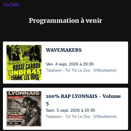
YouTube
Programmation à venir
WAVEMAKERS
Ven. 4 sept. 2026 à 20:30
Tatatoom
- Toï Toï Le Zinc
(
Villeurbanne
)
100% RAP LYONNAIS - Volume
5
Sam. 5 sept. 2026 à 20:30
Tatatoom
- Toï Toï Le Zinc
(
Villeurbanne
)