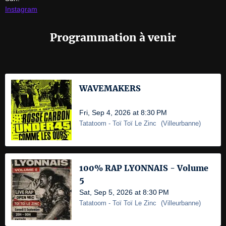
Instagram
Programmation à venir
WAVEMAKERS
Fri, Sep 4, 2026 at 8:30 PM
Tatatoom
- Toï Toï Le Zinc
(
Villeurbanne
)
100% RAP LYONNAIS - Volume
5
Sat, Sep 5, 2026 at 8:30 PM
Tatatoom
- Toï Toï Le Zinc
(
Villeurbanne
)